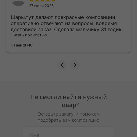
27 июля 2026
Шары.тут делают прекрасные композиции,
оперативно отвечают на вопросы, вовремя
доставили заказ. Сделала мальчику 31 годик
сюрприз, был такой счастливый! Балуйте
Читать полностью
своего внутреннего ребенка и дарите чаще
Отзыв 2ГИС
радость друг другу в такое непростое время.
А шарики это самое простое и милое для
таких приятностей! Рекомендую от души
шары.тут и благодарю милейшую владелецу
Татьяну🎈
Не смогли найти нужный
товар?
Оставьте заявку, и поможем
подобрать вам композицию