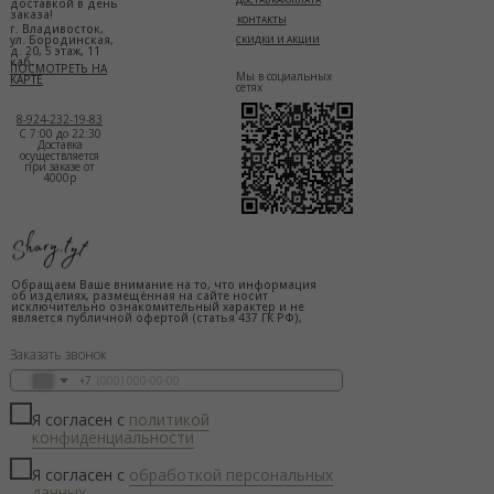
доставкой в день
заказа!
КОНТАКТЫ
г. Владивосток,
ул. Бородинская,
СКИДКИ И АКЦИИ
д. 20, 5 этаж, 11
каб.
ПОСМОТРЕТЬ НА
Мы в социальных
КАРТЕ
сетях
8-924-232-19-83
С 7:00 до 22:30
Доставка
осуществляется
при заказе от
4000р
Обращаем Ваше внимание на то, что информация
об изделиях, размещённая на сайте носит
исключительно ознакомительный характер и не
является публичной офертой (статья 437 ГК РФ),
Заказать звонок
+7
Я согласен с
политикой
конфиденциальности
Я согласен с
обработкой персональных
данных