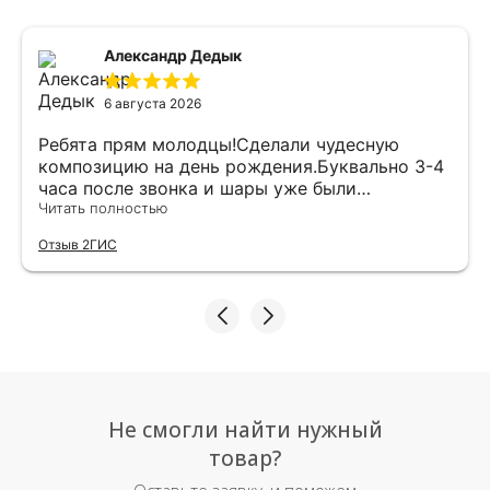
Александр Дедык
6 августа 2026
Ребята прям молодцы!Сделали чудесную
композицию на день рождения.Буквально 3-4
часа после звонка и шары уже были
доставлены мне по адресу.Качество
Читать полностью
исполнения и упаковки на 5.Жена была очень
Отзыв 2ГИС
рада.
Не смогли найти нужный
товар?