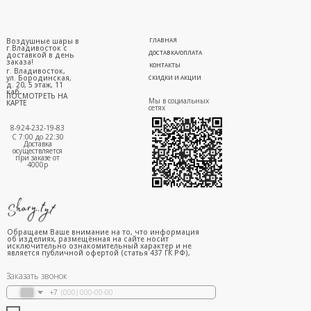
Воздушные шары в
ГЛАВНАЯ
г.Владивосток с
ДОСТАВКА/ОПЛАТА
доставкой в день
заказа!
КОНТАКТЫ
г. Владивосток,
ул. Бородинская,
СКИДКИ И АКЦИИ
д. 20, 5 этаж, 11
каб.
ПОСМОТРЕТЬ НА
Мы в социальных
КАРТЕ
сетях
8-924-232-19-83
С 7:00 до 22:30
Доставка
осуществляется
при заказе от
4000р
Обращаем Ваше внимание на то, что информация
об изделиях, размещённая на сайте носит
исключительно ознакомительный характер и не
является публичной офертой (статья 437 ГК РФ),
Заказать звонок
+7