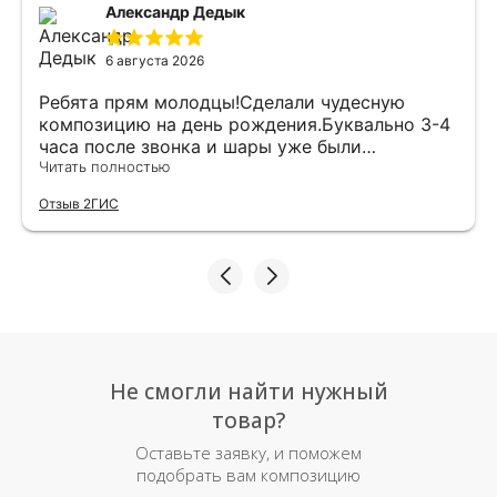
Александр Дедык
6 августа 2026
Ребята прям молодцы!Сделали чудесную
композицию на день рождения.Буквально 3-4
часа после звонка и шары уже были
доставлены мне по адресу.Качество
Читать полностью
исполнения и упаковки на 5.Жена была очень
Отзыв 2ГИС
рада.
Не смогли найти нужный
товар?
Оставьте заявку, и поможем
подобрать вам композицию