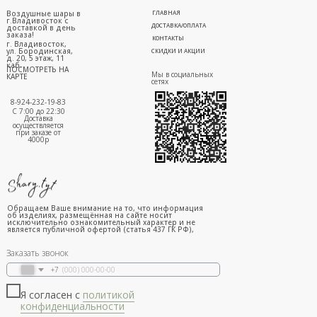
Воздушные шары в
ГЛАВНАЯ
г.Владивосток с
ДОСТАВКА/ОПЛАТА
доставкой в день
заказа!
КОНТАКТЫ
г. Владивосток,
ул. Бородинская,
СКИДКИ И АКЦИИ
д. 20, 5 этаж, 11
каб.
ПОСМОТРЕТЬ НА
Мы в социальных
КАРТЕ
сетях
8-924-232-19-83
С 7:00 до 22:30
Доставка
осуществляется
при заказе от
4000р
Обращаем Ваше внимание на то, что информация
об изделиях, размещённая на сайте носит
исключительно ознакомительный характер и не
является публичной офертой (статья 437 ГК РФ),
Заказать звонок
+7
Я согласен с
политикой
конфиденциальности