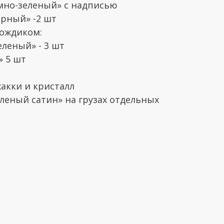
емно-зеленый» с надписью
ерный» -2 шт
дождиком:
еленый» - 3 шт
» 5 шт
хакки и кристалл
еленый сатин» на грузах отдельных