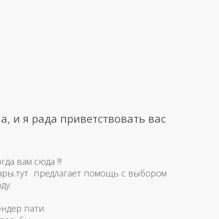
а, и я рада приветствовать вас
а вам сюда !!!
ары.тут предлагает помощь с выбором
ду.
ендер пати