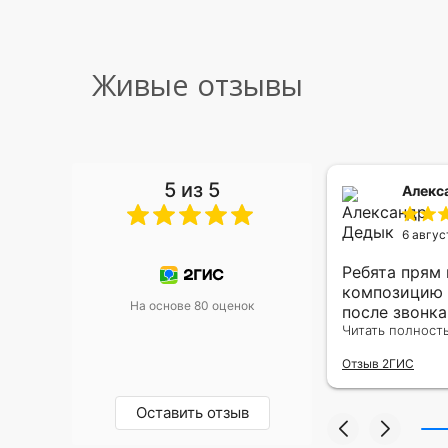
Живые отзывы
5 из 5
 Малышева
Алекс
6 авгус
риками уже два раза, отличная
Ребята прям
, оперативность, всё супер.
композицию 
На основе 80 оценок
после звонк
адресу.Качес
Читать полност
была очень р
Отзыв 2ГИС
Оставить отзыв