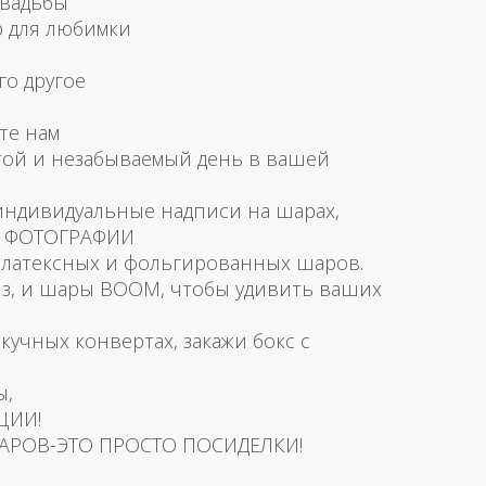
свадьбы
р для любимки
го другое
те нам
той и незабываемый день в вашей
 индивидуальные надписи на шарах,
и ФОТОГРАФИИ
латексных и фольгированных шаров.
з, и шары BOOM, чтобы удивить ваших
скучных конвертах, закажи бокс с
ы,
ЦИИ!
АРОВ-ЭТО ПРОСТО ПОСИДЕЛКИ!