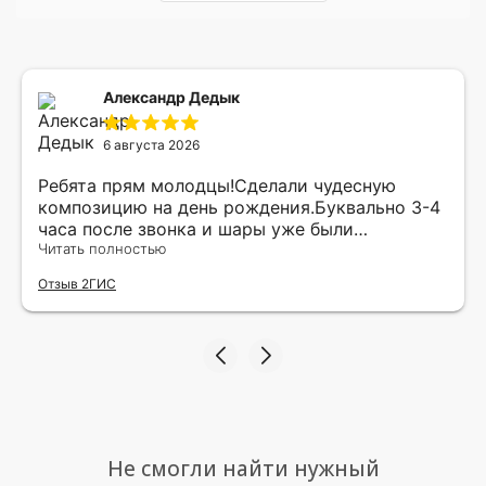
Александр Дедык
6 августа 2026
Ребята прям молодцы!Сделали чудесную
композицию на день рождения.Буквально 3-4
часа после звонка и шары уже были
доставлены мне по адресу.Качество
Читать полностью
исполнения и упаковки на 5.Жена была очень
Отзыв 2ГИС
рада.
Не смогли найти нужный