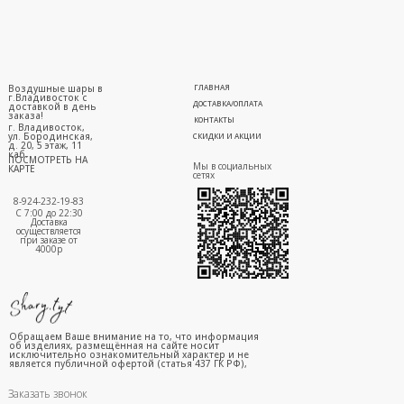
Воздушные шары в
ГЛАВНАЯ
г.Владивосток с
ДОСТАВКА/ОПЛАТА
доставкой в день
заказа!
КОНТАКТЫ
г. Владивосток,
ул. Бородинская,
СКИДКИ И АКЦИИ
д. 20, 5 этаж, 11
каб.
ПОСМОТРЕТЬ НА
Мы в социальных
КАРТЕ
сетях
8-924-232-19-83
С 7:00 до 22:30
Доставка
осуществляется
при заказе от
4000р
Обращаем Ваше внимание на то, что информация
об изделиях, размещённая на сайте носит
исключительно ознакомительный характер и не
является публичной офертой (статья 437 ГК РФ),
Заказать звонок