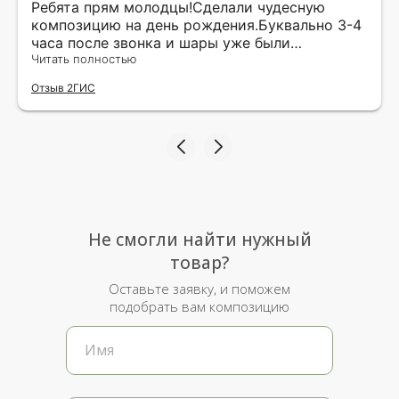
Ребята прям молодцы!Сделали чудесную
композицию на день рождения.Буквально 3-4
часа после звонка и шары уже были
доставлены мне по адресу.Качество
Читать полностью
исполнения и упаковки на 5.Жена была очень
Отзыв 2ГИС
рада.
Не смогли найти нужный
товар?
Оставьте заявку, и поможем
подобрать вам композицию