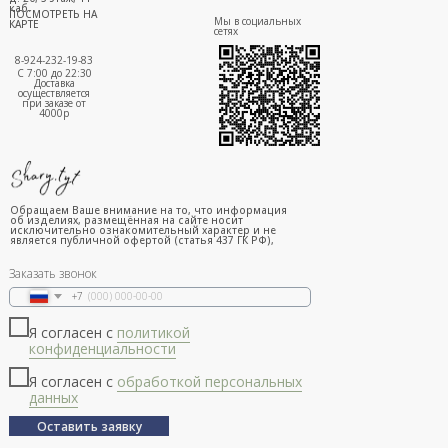
каб.
ПОСМОТРЕТЬ НА
Мы в социальных
КАРТЕ
сетях
8-924-232-19-83
С 7:00 до 22:30
Доставка
осуществляется
при заказе от
4000р
Обращаем Ваше внимание на то, что информация
об изделиях, размещённая на сайте носит
исключительно ознакомительный характер и не
является публичной офертой (статья 437 ГК РФ),
Заказать звонок
+7
Я согласен с
политикой
конфиденциальности
Я согласен с
обработкой персональных
данных
Оставить заявку