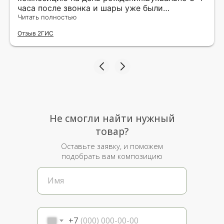
часа после звонка и шары уже были
доставлены мне по адресу.Качество
Читать полностью
исполнения и упаковки на 5.Жена была очень
Отзыв 2ГИС
рада.
Не смогли найти нужный
товар?
Оставьте заявку, и поможем
подобрать вам композицию
+7