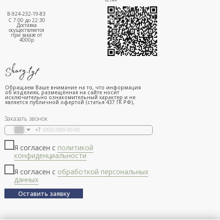
8-924-232-19-83
С 7:00 до 22:30
Доставка
осуществляется
при заказе от
4000р
Обращаем Ваше внимание на то, что информация
об изделиях, размещённая на сайте носит
исключительно ознакомительный характер и не
является публичной офертой (статья 437 ГК РФ),
Заказать звонок
+7
Я согласен с
политикой
конфиденциальности
Я согласен с
обработкой персональных
данных
Оставить заявку