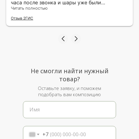
часа после звонка и шары уже были
доставлены мне по адресу.Качество
Читать полностью
исполнения и упаковки на 5.Жена была очень
Отзыв 2ГИС
рада.
Не смогли найти нужный
товар?
Оставьте заявку, и поможем
подобрать вам композицию
+7