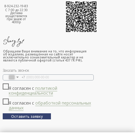
8-924-232-19-83
С 7:00 до 22:30
Доставка
осуществляется
при заказе от
4000р
Обращаем Ваше внимание на то, что информация
об изделиях, размещённая на сайте носит
исключительно ознакомительный характер и не
является публичной офертой (статья 437 ГК РФ),
Заказать звонок
+7
Я согласен с
политикой
конфиденциальности
Я согласен с
обработкой персональных
данных
Оставить заявку