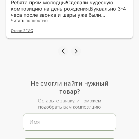
Ребята прям молодцы!Сделали чудесную
композицию на день рождения.Буквально 3-4
часа после звонка и шары уже были
доставлены мне по адресу.Качество
Читать полностью
исполнения и упаковки на 5.Жена была очень
Отзыв 2ГИС
рада.
Не смогли найти нужный
товар?
Оставьте заявку, и поможем
подобрать вам композицию