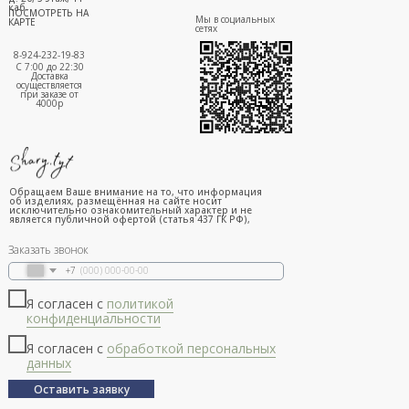
каб.
ПОСМОТРЕТЬ НА
Мы в социальных
КАРТЕ
сетях
8-924-232-19-83
С 7:00 до 22:30
Доставка
осуществляется
при заказе от
4000р
Обращаем Ваше внимание на то, что информация
об изделиях, размещённая на сайте носит
исключительно ознакомительный характер и не
является публичной офертой (статья 437 ГК РФ),
Заказать звонок
+7
Я согласен с
политикой
конфиденциальности
Я согласен с
обработкой персональных
данных
Оставить заявку