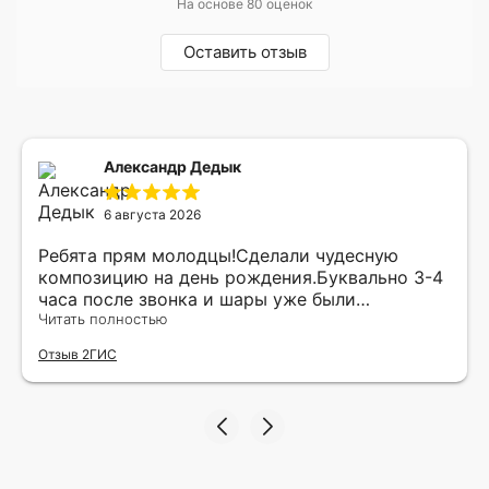
На основе 80 оценок
Оставить отзыв
Александр Дедык
6 августа 2026
Ребята прям молодцы!Сделали чудесную
композицию на день рождения.Буквально 3-4
часа после звонка и шары уже были
доставлены мне по адресу.Качество
Читать полностью
исполнения и упаковки на 5.Жена была очень
Отзыв 2ГИС
рада.