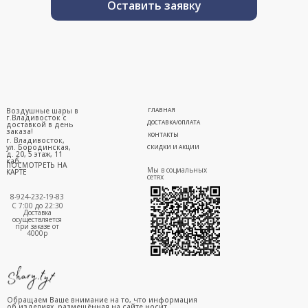
Оставить заявку
Воздушные шары в
ГЛАВНАЯ
г.Владивосток с
ДОСТАВКА/ОПЛАТА
доставкой в день
заказа!
КОНТАКТЫ
г. Владивосток,
ул. Бородинская,
СКИДКИ И АКЦИИ
д. 20, 5 этаж, 11
каб.
ПОСМОТРЕТЬ НА
Мы в социальных
КАРТЕ
сетях
8-924-232-19-83
С 7:00 до 22:30
Доставка
осуществляется
при заказе от
4000р
Обращаем Ваше внимание на то, что информация
об изделиях, размещённая на сайте носит