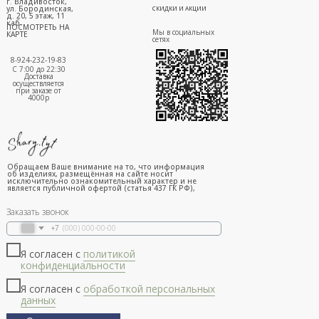
г. Владивосток,
ул. Бородинская,
СКИДКИ И АКЦИИ
д. 20, 5 этаж, 11
каб.
ПОСМОТРЕТЬ НА
Мы в социальных
КАРТЕ
сетях
8-924-232-19-83
С 7:00 до 22:30
Доставка
осуществляется
при заказе от
4000р
Обращаем Ваше внимание на то, что информация
об изделиях, размещённая на сайте носит
исключительно ознакомительный характер и не
является публичной офертой (статья 437 ГК РФ),
Заказать звонок
+7
Я согласен с
политикой
конфиденциальности
Я согласен с
обработкой персональных
данных