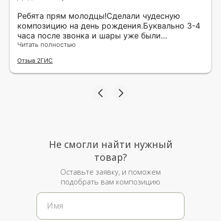
Ребята прям молодцы!Сделали чудесную
композицию на день рождения.Буквально 3-4
часа после звонка и шары уже были
доставлены мне по адресу.Качество
Читать полностью
исполнения и упаковки на 5.Жена была очень
Отзыв 2ГИС
рада.
Не смогли найти нужный
товар?
Оставьте заявку, и поможем
подобрать вам композицию