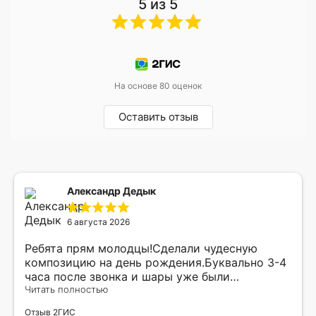
5 из 5
На основе 80 оценок
Оставить отзыв
Александр Дедык
6 августа 2026
Ребята прям молодцы!Сделали чудесную
композицию на день рождения.Буквально 3-4
часа после звонка и шары уже были
доставлены мне по адресу.Качество
Читать полностью
исполнения и упаковки на 5.Жена была очень
Отзыв 2ГИС