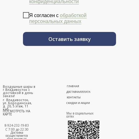
конфиденциальности
Я согласен с
обработкой
персональных данных
Оставить заявку
Воздушные шары в
ГЛАВНАЯ
г.Владивосток с
ДОСТАВКА/ОПЛАТА
доставкой в день
заказа!
КОНТАКТЫ
г. Владивосток,
ул. Бородинская,
СКИДКИ И АКЦИИ
д. 20, 5 этаж, 11
каб.
ПОСМОТРЕТЬ НА
Мы в социальных
КАРТЕ
сетях
8-924-232-19-83
С 7:00 до 22:30
Доставка
осуществляется
при заказе от