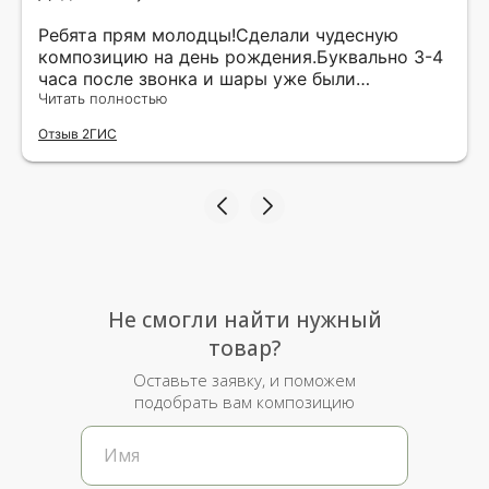
Ребята прям молодцы!Сделали чудесную
композицию на день рождения.Буквально 3-4
часа после звонка и шары уже были
доставлены мне по адресу.Качество
Читать полностью
исполнения и упаковки на 5.Жена была очень
Отзыв 2ГИС
рада.
Не смогли найти нужный
товар?
Оставьте заявку, и поможем
подобрать вам композицию