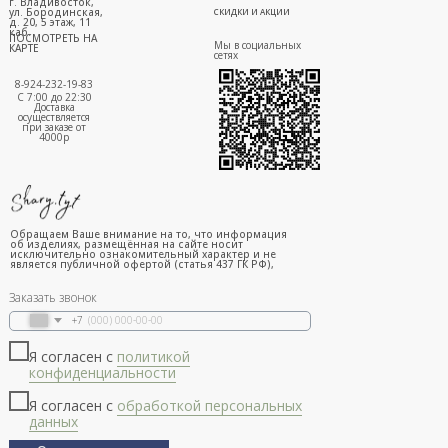
г. Владивосток,
ул. Бородинская,
СКИДКИ И АКЦИИ
д. 20, 5 этаж, 11
каб.
ПОСМОТРЕТЬ НА
Мы в социальных
КАРТЕ
сетях
8-924-232-19-83
С 7:00 до 22:30
Доставка
осуществляется
при заказе от
4000р
Обращаем Ваше внимание на то, что информация
об изделиях, размещённая на сайте носит
исключительно ознакомительный характер и не
является публичной офертой (статья 437 ГК РФ),
Заказать звонок
+7
Я согласен с
политикой
конфиденциальности
Я согласен с
обработкой персональных
данных