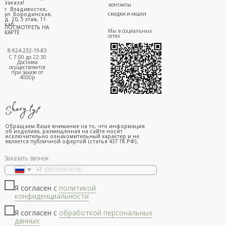
заказа!
КОНТАКТЫ
г. Владивосток,
ул. Бородинская,
СКИДКИ И АКЦИИ
д. 20, 5 этаж, 11
каб.
ПОСМОТРЕТЬ НА
Мы в социальных
КАРТЕ
сетях
8-924-232-19-83
С 7:00 до 22:30
Доставка
осуществляется
при заказе от
4000р
Обращаем Ваше внимание на то, что информация
об изделиях, размещённая на сайте носит
исключительно ознакомительный характер и не
является публичной офертой (статья 437 ГК РФ),
Заказать звонок
+7
Я согласен с
политикой
конфиденциальности
Я согласен с
обработкой персональных
данных