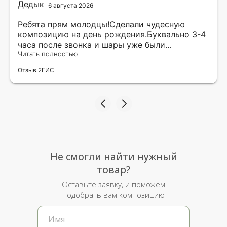
6 августа 2026
Ребята прям молодцы!Сделали чудесную
композицию на день рождения.Буквально 3-4
часа после звонка и шары уже были
доставлены мне по адресу.Качество
Читать полностью
исполнения и упаковки на 5.Жена была очень
Отзыв 2ГИС
рада.
Не смогли найти нужный
товар?
Оставьте заявку, и поможем
подобрать вам композицию