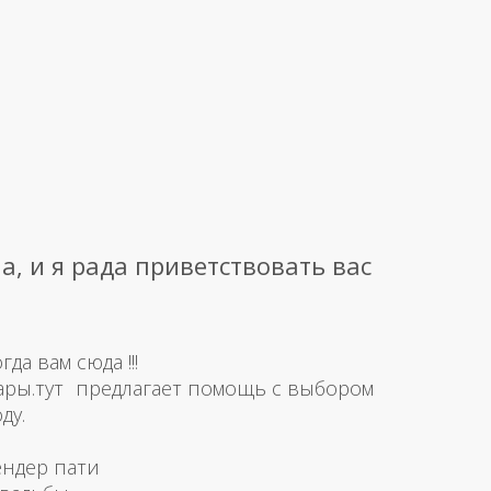
а, и я рада приветствовать вас
а вам сюда !!!
ары.тут предлагает помощь с выбором
ду.
ендер пати