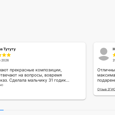
а Тутуту
Н
я 2026
2
лают прекрасные композиции,
Отличны
отвечают на вопросы, вовремя
максима
каз. Сделала мальчику 31 годик
подарен
 такой счастливый! Балуйте своего
ью
Отзыв 2ГИ
ребенка и дарите чаще радость друг
е непростое время. А шарики это самое
лое для таких приятностей!
от души шары.тут и благодарю
аделецу Татьяну🎈