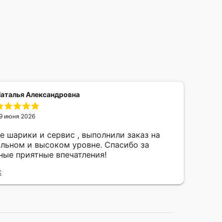
аталья Александровна
9 июня 2026
е шарики и сервис , выполнили заказ на
Рек
льном и высоком уровне. Спасибо за
сде
ные приятные впечатления!
Отзы
С