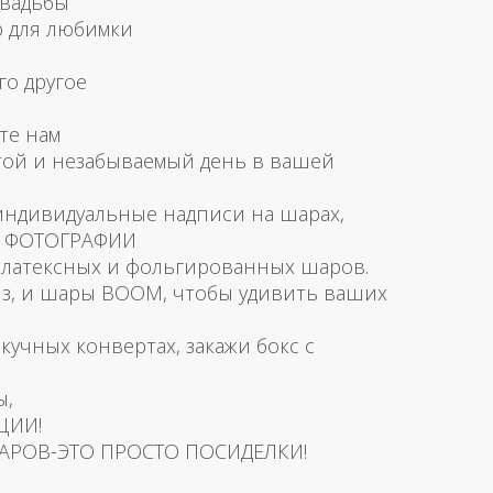
свадьбы
р для любимки
го другое
те нам
той и незабываемый день в вашей
 индивидуальные надписи на шарах,
и ФОТОГРАФИИ
латексных и фольгированных шаров.
з, и шары BOOM, чтобы удивить ваших
скучных конвертах, закажи бокс с
ы,
ЦИИ!
АРОВ-ЭТО ПРОСТО ПОСИДЕЛКИ!