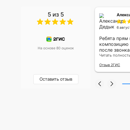
5 из 5
 Малышева
Алекс
6 авгус
риками уже два раза, отличная
Ребята прям
, оперативность, всё супер.
композицию 
На основе 80 оценок
после звонк
адресу.Качес
Читать полност
была очень р
Отзыв 2ГИС
Оставить отзыв