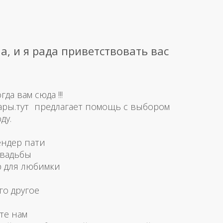
а, и я рада приветствовать вас
а вам сюда !!!
ары.тут предлагает помощь с выбором
ду.
ендер пати
свадьбы
р для любимки
го другое
те нам