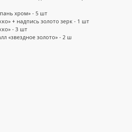
пань хром» - 5 шт
кко» + надпись золото зерк - 1 шт
кко» - 3 шт
алл «звездное золото» - 2 ш