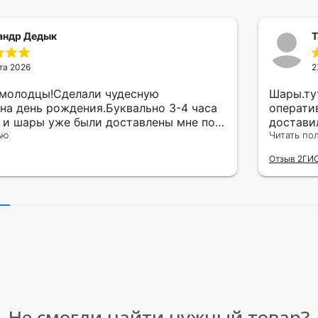
андр Дедык
Т
та 2026
2
 молодцы!Сделали чудесную
Шары.ту
на день рождения.Буквально 3-4 часа
операти
а и шары уже были доставлены мне по
достави
тво исполнения и упаковки на 5.Жена
ью
сюрприз
Читать по
ада.
внутрен
Отзыв 2ГИ
другу в
простое
Рекомен
милейшу
Не смогли найти нужный товар?