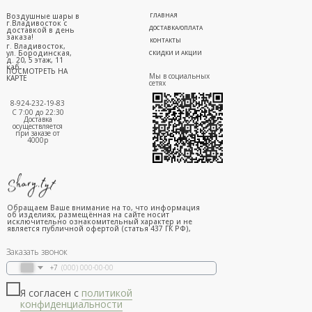
Воздушные шары в
ГЛАВНАЯ
г.Владивосток с
ДОСТАВКА/ОПЛАТА
доставкой в день
заказа!
КОНТАКТЫ
г. Владивосток,
ул. Бородинская,
СКИДКИ И АКЦИИ
д. 20, 5 этаж, 11
каб.
ПОСМОТРЕТЬ НА
Мы в социальных
КАРТЕ
сетях
8-924-232-19-83
С 7:00 до 22:30
Доставка
осуществляется
при заказе от
4000р
Обращаем Ваше внимание на то, что информация
об изделиях, размещённая на сайте носит
исключительно ознакомительный характер и не
является публичной офертой (статья 437 ГК РФ),
Заказать звонок
+7
Я согласен с
политикой
конфиденциальности