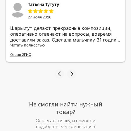
Татьяна Тутуту
27 июля 2026
Шары.тут делают прекрасные композиции,
оперативно отвечают на вопросы, вовремя
доставили заказ. Сделала мальчику 31 годик
сюрприз, был такой счастливый! Балуйте
Читать полностью
своего внутреннего ребенка и дарите чаще
Отзыв 2ГИС
радость друг другу в такое непростое время.
А шарики это самое простое и милое для
таких приятностей! Рекомендую от души
шары.тут и благодарю милейшую владелецу
Татьяну🎈
Не смогли найти нужный
товар?
Оставьте заявку, и поможем
подобрать вам композицию