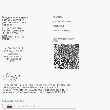
Воздушные шары в
ГЛАВНАЯ
г.Владивосток с
ДОСТАВКА/ОПЛАТА
доставкой в день
заказа!
КОНТАКТЫ
г. Владивосток,
ул. Бородинская,
СКИДКИ И АКЦИИ
д. 20, 5 этаж, 11
каб.
ПОСМОТРЕТЬ НА
Мы в социальных
КАРТЕ
сетях
8-924-232-19-83
С 7:00 до 22:30
Доставка
осуществляется
при заказе от
4000р
Обращаем Ваше внимание на то, что информация
об изделиях, размещённая на сайте носит
исключительно ознакомительный характер и не
является публичной офертой (статья 437 ГК РФ),
Заказать звонок
+7