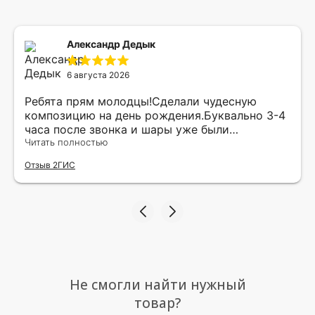
Александр Дедык
6 августа 2026
Ребята прям молодцы!Сделали чудесную
композицию на день рождения.Буквально 3-4
часа после звонка и шары уже были
доставлены мне по адресу.Качество
Читать полностью
исполнения и упаковки на 5.Жена была очень
Отзыв 2ГИС
рада.
Не смогли найти нужный
товар?