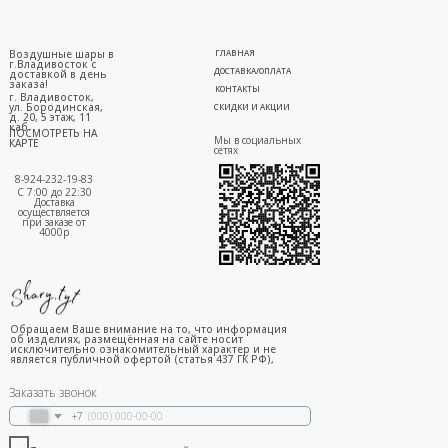
Воздушные шары в
ГЛАВНАЯ
г.Владивосток с
ДОСТАВКА/ОПЛАТА
доставкой в день
заказа!
КОНТАКТЫ
г. Владивосток,
ул. Бородинская,
СКИДКИ И АКЦИИ
д. 20, 5 этаж, 11
каб.
ПОСМОТРЕТЬ НА
Мы в социальных
КАРТЕ
сетях
8-924-232-19-83
С 7:00 до 22:30
Доставка
осуществляется
при заказе от
4000р
Обращаем Ваше внимание на то, что информация
об изделиях, размещённая на сайте носит
исключительно ознакомительный характер и не
является публичной офертой (статья 437 ГК РФ),
Заказать звонок
+7