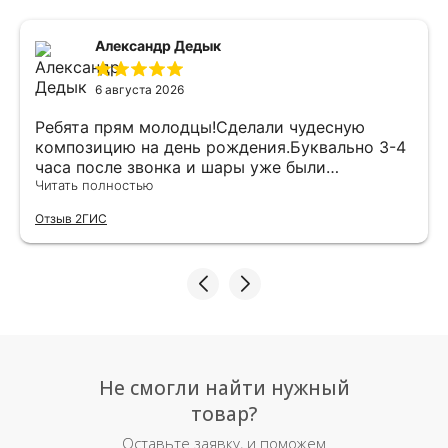
Александр Дедык
6 августа 2026
Ребята прям молодцы!Сделали чудесную
композицию на день рождения.Буквально 3-4
часа после звонка и шары уже были
доставлены мне по адресу.Качество
Читать полностью
исполнения и упаковки на 5.Жена была очень
Отзыв 2ГИС
рада.
Не смогли найти нужный
товар?
Оставьте заявку, и поможем