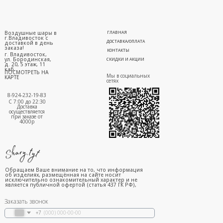
Воздушные шары в
ГЛАВНАЯ
г.Владивосток с
ДОСТАВКА/ОПЛАТА
доставкой в день
заказа!
КОНТАКТЫ
г. Владивосток,
ул. Бородинская,
СКИДКИ И АКЦИИ
д. 20, 5 этаж, 11
каб.
ПОСМОТРЕТЬ НА
Мы в социальных
КАРТЕ
сетях
8-924-232-19-83
С 7:00 до 22:30
Доставка
осуществляется
при заказе от
4000р
Обращаем Ваше внимание на то, что информация
об изделиях, размещённая на сайте носит
исключительно ознакомительный характер и не
является публичной офертой (статья 437 ГК РФ),
Заказать звонок
+7