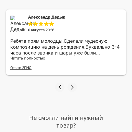
Александр Дедык
6 августа 2026
Ребята прям молодцы!Сделали чудесную
композицию на день рождения.Буквально 3-4
часа после звонка и шары уже были
доставлены мне по адресу.Качество
Читать полностью
исполнения и упаковки на 5.Жена была очень
Отзыв 2ГИС
рада.
Не смогли найти нужный
товар?