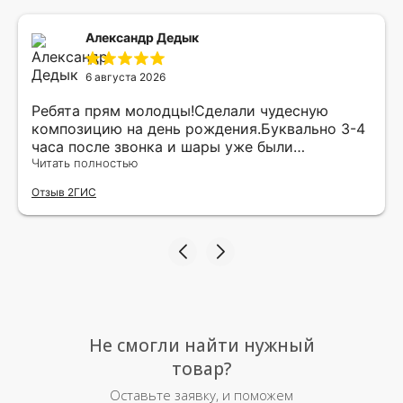
Александр Дедык
6 августа 2026
Ребята прям молодцы!Сделали чудесную
композицию на день рождения.Буквально 3-4
часа после звонка и шары уже были
доставлены мне по адресу.Качество
Читать полностью
исполнения и упаковки на 5.Жена была очень
Отзыв 2ГИС
рада.
Не смогли найти нужный
товар?
Оставьте заявку, и поможем