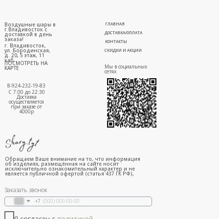
Воздушные шары в
ГЛАВНАЯ
г.Владивосток с
ДОСТАВКА/ОПЛАТА
доставкой в день
заказа!
КОНТАКТЫ
г. Владивосток,
ул. Бородинская,
СКИДКИ И АКЦИИ
д. 20, 5 этаж, 11
каб.
ПОСМОТРЕТЬ НА
Мы в социальных
КАРТЕ
сетях
8-924-232-19-83
С 7:00 до 22:30
Доставка
осуществляется
при заказе от
4000р
Обращаем Ваше внимание на то, что информация
об изделиях, размещённая на сайте носит
исключительно ознакомительный характер и не
является публичной офертой (статья 437 ГК РФ),
Заказать звонок
+7
Я согласен с
политикой