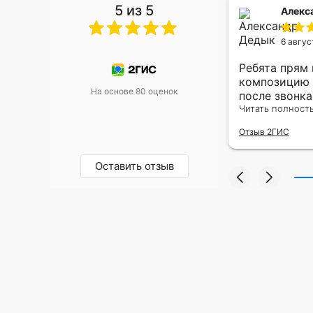
5 из 5
 Малышева
Алекс
6 авгус
риками уже два раза, отличная
Ребята прям
, оперативность, всё супер.
композицию 
На основе 80 оценок
после звонк
адресу.Качес
Читать полност
была очень р
Отзыв 2ГИС
Оставить отзыв