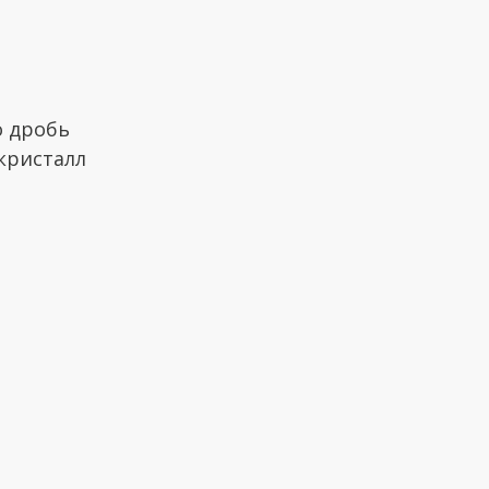
о дробь
 кристалл