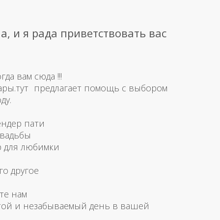
а, и я рада приветствовать вас
а вам сюда !!!
ары.тут предлагает помощь с выбором
ду.
ендер пати
свадьбы
р для любимки
го другое
те нам
той и незабываемый день в вашей