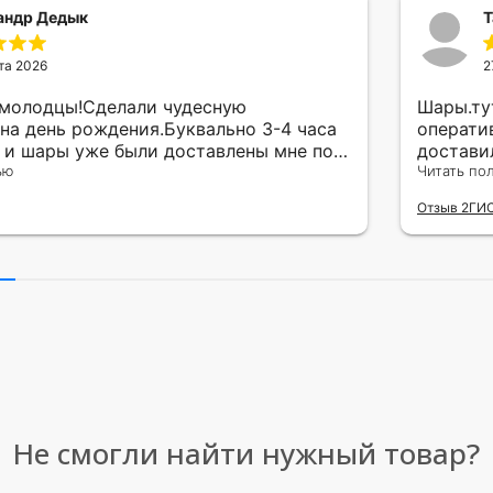
андр Дедык
Т
та 2026
2
 молодцы!Сделали чудесную
Шары.ту
на день рождения.Буквально 3-4 часа
операти
а и шары уже были доставлены мне по
достави
тво исполнения и упаковки на 5.Жена
ью
сюрприз
Читать по
ада.
внутрен
Отзыв 2ГИ
другу в
простое
Рекомен
милейшу
Не смогли найти нужный товар?