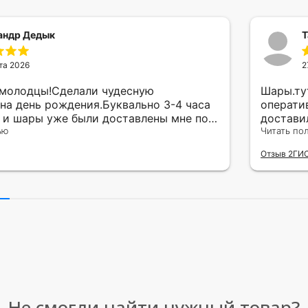
андр Дедык
Т
та 2026
2
 молодцы!Сделали чудесную
Шары.ту
на день рождения.Буквально 3-4 часа
операти
а и шары уже были доставлены мне по
достави
тво исполнения и упаковки на 5.Жена
ью
сюрприз
Читать по
ада.
внутрен
Отзыв 2ГИ
другу в
простое
Рекомен
милейшу
Не смогли найти нужный товар?