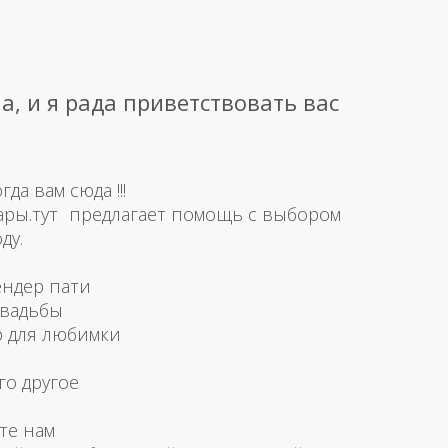
а, и я рада приветствовать вас
а вам сюда !!!
ары.тут предлагает помощь с выбором
ду.
ендер пати
свадьбы
р для любимки
го другое
те нам