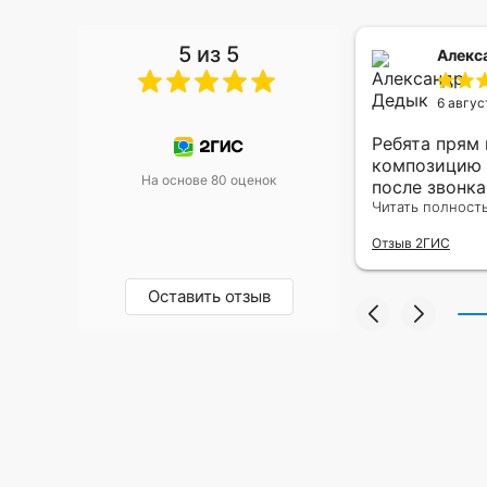
5 из 5
 Малышева
Алекс
6 авгус
риками уже два раза, отличная
Ребята прям
, оперативность, всё супер.
композицию 
На основе 80 оценок
после звонк
адресу.Качес
Читать полност
была очень р
Отзыв 2ГИС
Оставить отзыв