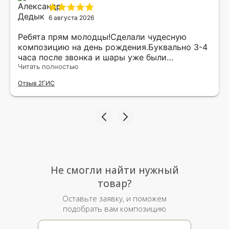
6 августа 2026
Ребята прям молодцы!Сделали чудесную
композицию на день рождения.Буквально 3-4
часа после звонка и шары уже были
доставлены мне по адресу.Качество
Читать полностью
исполнения и упаковки на 5.Жена была очень
Отзыв 2ГИС
рада.
Не смогли найти нужный
товар?
Оставьте заявку, и поможем
подобрать вам композицию