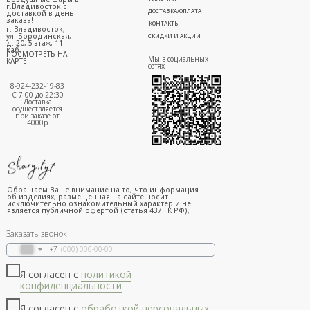
г.Владивосток с
ДОСТАВКА/ОПЛАТА
доставкой в день
заказа!
КОНТАКТЫ
г. Владивосток,
ул. Бородинская,
СКИДКИ И АКЦИИ
д. 20, 5 этаж, 11
каб.
ПОСМОТРЕТЬ НА
Мы в социальных
КАРТЕ
сетях
8-924-232-19-83
С 7:00 до 22:30
Доставка
осуществляется
при заказе от
4000р
Обращаем Ваше внимание на то, что информация
об изделиях, размещённая на сайте носит
исключительно ознакомительный характер и не
является публичной офертой (статья 437 ГК РФ),
Заказать звонок
+7
Я согласен с
политикой
конфиденциальности
Я согласен с
обработкой персональных