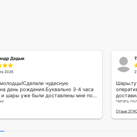
андр Дедык
Т
та 2026
2
 молодцы!Сделали чудесную
Шары.ту
на день рождения.Буквально 3-4 часа
операти
а и шары уже были доставлены мне по
достави
тво исполнения и упаковки на 5.Жена
ью
сюрприз
Читать по
ада.
внутрен
Отзыв 2ГИ
другу в
простое
Рекомен
милейшу