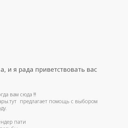
а, и я рада приветствовать вас
а вам сюда !!!
ары.тут предлагает помощь с выбором
ду.
ендер пати