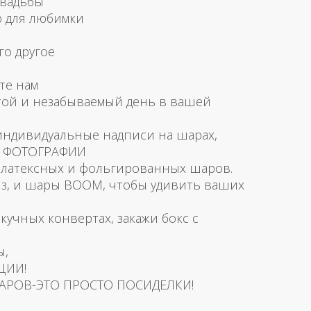
свадьбы
р для любимки
го другое
те нам
той и незабываемый день в вашей
 индивидуальные надписи на шарах,
и ФОТОГРАФИИ
латексных и фольгированных шаров.
з, и шары BOOM, чтобы удивить ваших
скучных конвертах, закажи бокс с
ы,
ЦИИ!
АРОВ-ЭТО ПРОСТО ПОСИДЕЛКИ!