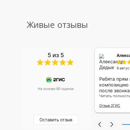
Живые отзывы
5 из 5
 Малышева
Алекс
6 авгус
риками уже два раза, отличная
Ребята прям
, оперативность, всё супер.
композицию 
На основе 80 оценок
после звонк
адресу.Качес
Читать полност
была очень р
Отзыв 2ГИС
Оставить отзыв