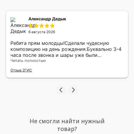
Александр Дедык
6 августа 2026
Ребята прям молодцы!Сделали чудесную
композицию на день рождения.Буквально 3-4
часа после звонка и шары уже были
доставлены мне по адресу.Качество
Читать полностью
исполнения и упаковки на 5.Жена была очень
Отзыв 2ГИС
рада.
Не смогли найти нужный
товар?