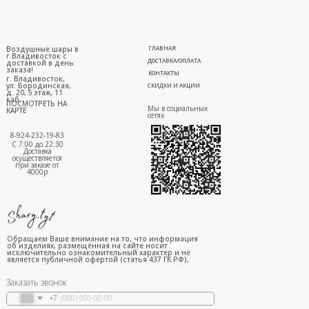
Воздушные шары в
ГЛАВНАЯ
г.Владивосток с
ДОСТАВКА/ОПЛАТА
доставкой в день
заказа!
КОНТАКТЫ
г. Владивосток,
ул. Бородинская,
СКИДКИ И АКЦИИ
д. 20, 5 этаж, 11
каб.
ПОСМОТРЕТЬ НА
Мы в социальных
КАРТЕ
сетях
8-924-232-19-83
С 7:00 до 22:30
Доставка
осуществляется
при заказе от
4000р
Обращаем Ваше внимание на то, что информация
об изделиях, размещённая на сайте носит
исключительно ознакомительный характер и не
является публичной офертой (статья 437 ГК РФ),
Заказать звонок
+7