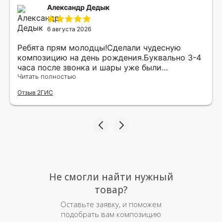
Александр Дедык
6 августа 2026
Ребята прям молодцы!Сделали чудесную
композицию на день рождения.Буквально 3-4
часа после звонка и шары уже были
доставлены мне по адресу.Качество
Читать полностью
исполнения и упаковки на 5.Жена была очень
Отзыв 2ГИС
рада.
Не смогли найти нужный
товар?
Оставьте заявку, и поможем
подобрать вам композицию