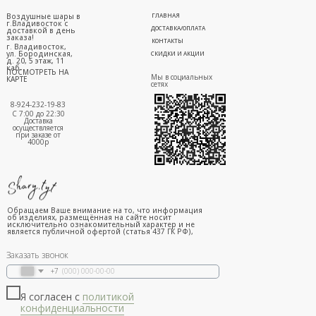
Воздушные шары в
ГЛАВНАЯ
г.Владивосток с
ДОСТАВКА/ОПЛАТА
доставкой в день
заказа!
КОНТАКТЫ
г. Владивосток,
ул. Бородинская,
СКИДКИ И АКЦИИ
д. 20, 5 этаж, 11
каб.
ПОСМОТРЕТЬ НА
Мы в социальных
КАРТЕ
сетях
8-924-232-19-83
С 7:00 до 22:30
Доставка
осуществляется
при заказе от
4000р
Обращаем Ваше внимание на то, что информация
об изделиях, размещённая на сайте носит
исключительно ознакомительный характер и не
является публичной офертой (статья 437 ГК РФ),
Заказать звонок
+7
Я согласен с
политикой
конфиденциальности