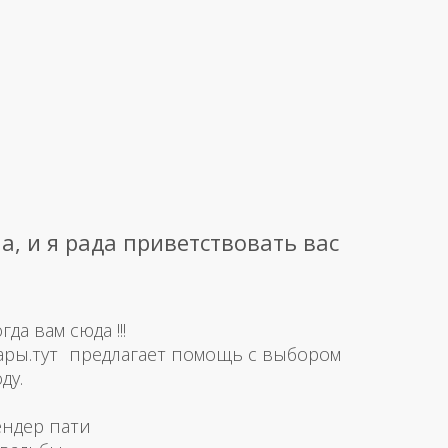
а, и я рада приветствовать вас
а вам сюда !!!
ары.тут предлагает помощь с выбором
ду.
ендер пати