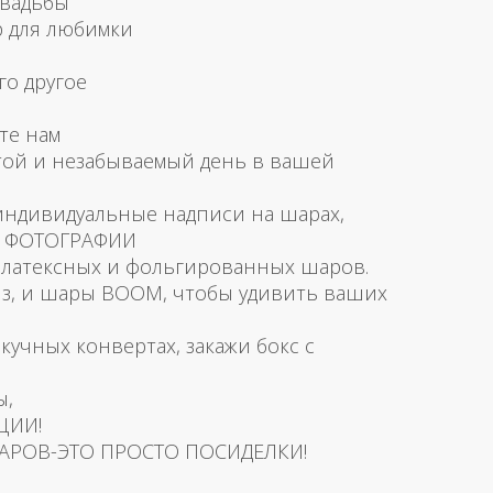
свадьбы
р для любимки
го другое
те нам
той и незабываемый день в вашей
 индивидуальные надписи на шарах,
и ФОТОГРАФИИ
латексных и фольгированных шаров.
з, и шары BOOM, чтобы удивить ваших
скучных конвертах, закажи бокс с
ы,
ЦИИ!
АРОВ-ЭТО ПРОСТО ПОСИДЕЛКИ!