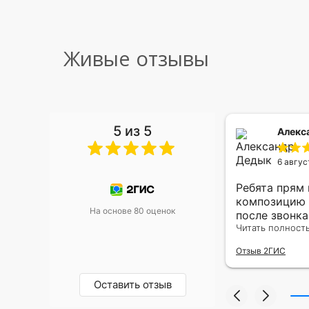
Живые отзывы
5 из 5
 Малышева
Алекс
6 авгус
риками уже два раза, отличная
Ребята прям
, оперативность, всё супер.
композицию 
На основе 80 оценок
после звонк
адресу.Качес
Читать полност
была очень р
Отзыв 2ГИС
Оставить отзыв