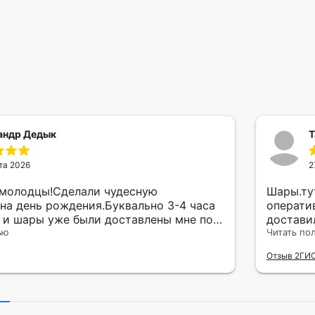
андр Дедык
Т
та 2026
2
 молодцы!Сделали чудесную
Шары.ту
на день рождения.Буквально 3-4 часа
операти
а и шары уже были доставлены мне по
достави
тво исполнения и упаковки на 5.Жена
ью
сюрприз
Читать по
ада.
внутрен
Отзыв 2ГИ
другу в
простое
Рекомен
милейшу