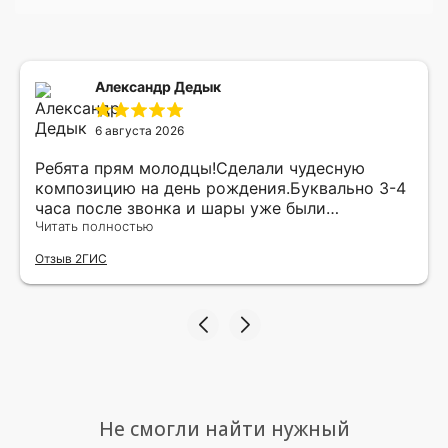
Александр Дедык
6 августа 2026
Ребята прям молодцы!Сделали чудесную
композицию на день рождения.Буквально 3-4
часа после звонка и шары уже были
доставлены мне по адресу.Качество
Читать полностью
исполнения и упаковки на 5.Жена была очень
Отзыв 2ГИС
рада.
Не смогли найти нужный