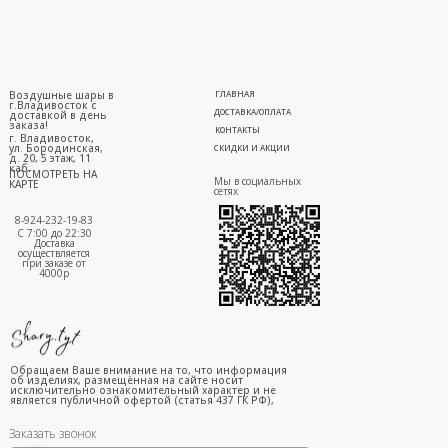
Воздушные шары в
ГЛАВНАЯ
г.Владивосток с
ДОСТАВКА/ОПЛАТА
доставкой в день
заказа!
КОНТАКТЫ
г. Владивосток,
ул. Бородинская,
СКИДКИ И АКЦИИ
д. 20, 5 этаж, 11
каб.
ПОСМОТРЕТЬ НА
Мы в социальных
КАРТЕ
сетях
8-924-232-19-83
С 7:00 до 22:30
Доставка
осуществляется
при заказе от
4000р
Обращаем Ваше внимание на то, что информация
об изделиях, размещённая на сайте носит
исключительно ознакомительный характер и не
является публичной офертой (статья 437 ГК РФ),
Заказать звонок