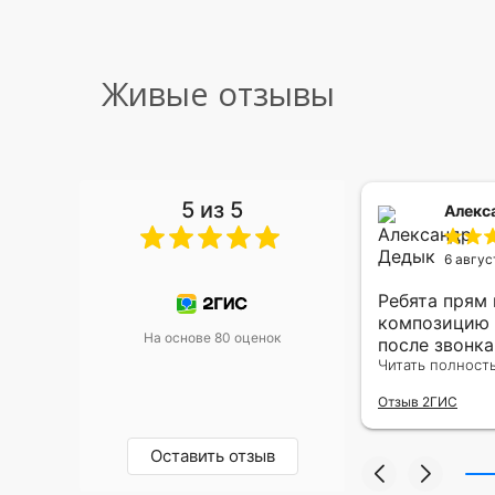
Живые отзывы
5 из 5
 Малышева
Алекс
6 авгус
риками уже два раза, отличная
Ребята прям
, оперативность, всё супер.
композицию 
На основе 80 оценок
после звонк
адресу.Качес
Читать полност
была очень р
Отзыв 2ГИС
Оставить отзыв