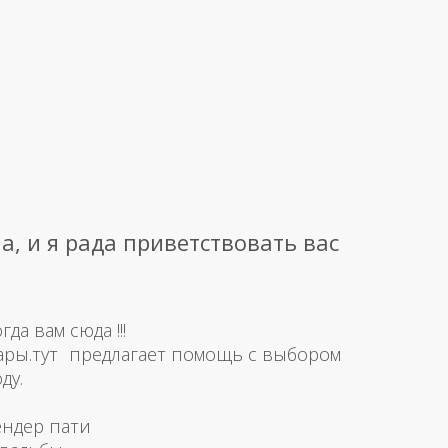
а, и я рада приветствовать вас
а вам сюда !!!
ары.тут предлагает помощь с выбором
ду.
ендер пати