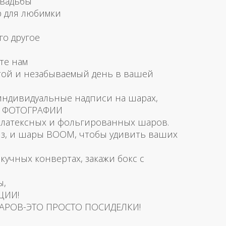
свадьбы
р для любимки
го другое
те нам
той и незабываемый день в вашей
 индивидуальные надписи на шарах,
и ФОТОГРАФИИ
латексных и фольгированных шаров.
з, и шары BOOM, чтобы удивить ваших
скучных конвертах, закажи бокс с
ы,
ЦИИ!
АРОВ-ЭТО ПРОСТО ПОСИДЕЛКИ!