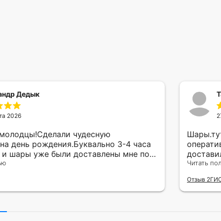
андр Дедык
Т
та 2026
2
 молодцы!Сделали чудесную
Шары.ту
на день рождения.Буквально 3-4 часа
операти
а и шары уже были доставлены мне по
достави
тво исполнения и упаковки на 5.Жена
ью
сюрприз
Читать по
ада.
внутрен
Отзыв 2ГИ
другу в
простое
Рекомен
милейшу