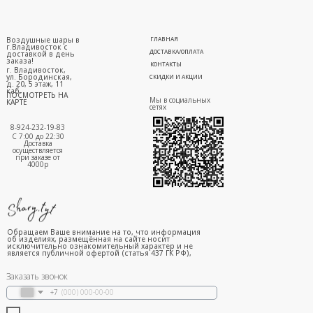
Воздушные шары в
ГЛАВНАЯ
г.Владивосток с
ДОСТАВКА/ОПЛАТА
доставкой в день
заказа!
КОНТАКТЫ
г. Владивосток,
ул. Бородинская,
СКИДКИ И АКЦИИ
д. 20, 5 этаж, 11
каб.
ПОСМОТРЕТЬ НА
Мы в социальных
КАРТЕ
сетях
8-924-232-19-83
С 7:00 до 22:30
Доставка
осуществляется
при заказе от
4000р
Обращаем Ваше внимание на то, что информация
об изделиях, размещённая на сайте носит
исключительно ознакомительный характер и не
является публичной офертой (статья 437 ГК РФ),
Заказать звонок
+7