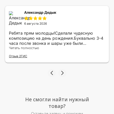
Александр Дедык
6 августа 2026
Ребята прям молодцы!Сделали чудесную
композицию на день рождения.Буквально 3-4
часа после звонка и шары уже были
доставлены мне по адресу.Качество
Читать полностью
исполнения и упаковки на 5.Жена была очень
Отзыв 2ГИС
рада.
Не смогли найти нужный
товар?
Оставьте заявку, и поможем