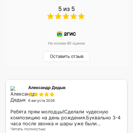
5 из 5
На основе 80 оценок
Оставить отзыв
Александр Дедык
6 августа 2026
Ребята прям молодцы!Сделали чудесную
композицию на день рождения.Буквально 3-4
часа после звонка и шары уже были
доставлены мне по адресу.Качество
Читать полностью