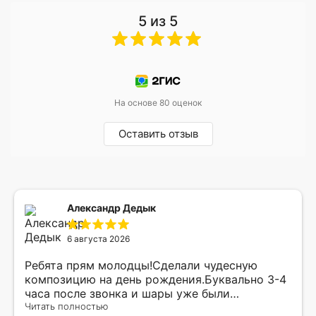
5 из 5
На основе 80 оценок
Оставить отзыв
Александр Дедык
6 августа 2026
Ребята прям молодцы!Сделали чудесную
композицию на день рождения.Буквально 3-4
часа после звонка и шары уже были
доставлены мне по адресу.Качество
Читать полностью