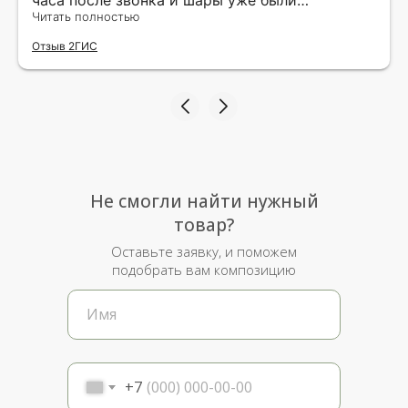
доставлены мне по адресу.Качество
Читать полностью
исполнения и упаковки на 5.Жена была очень
Отзыв 2ГИС
рада.
Не смогли найти нужный
товар?
Оставьте заявку, и поможем
подобрать вам композицию
+7