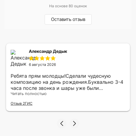
На основе 80 оценок
Оставить отзыв
Александр Дедык
6 августа 2026
Ребята прям молодцы!Сделали чудесную
композицию на день рождения.Буквально 3-4
часа после звонка и шары уже были
доставлены мне по адресу.Качество
Читать полностью
исполнения и упаковки на 5.Жена была очень
Отзыв 2ГИС
рада.