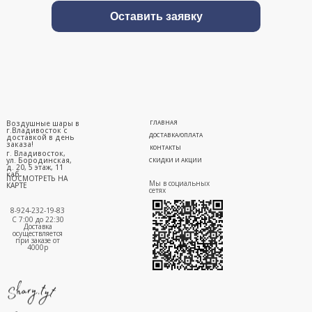
Оставить заявку
Воздушные шары в
ГЛАВНАЯ
г.Владивосток с
ДОСТАВКА/ОПЛАТА
доставкой в день
заказа!
КОНТАКТЫ
г. Владивосток,
ул. Бородинская,
СКИДКИ И АКЦИИ
д. 20, 5 этаж, 11
каб.
ПОСМОТРЕТЬ НА
Мы в социальных
КАРТЕ
сетях
8-924-232-19-83
С 7:00 до 22:30
Доставка
осуществляется
при заказе от
4000р