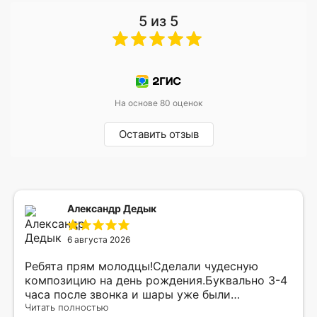
5 из 5
На основе 80 оценок
Оставить отзыв
Александр Дедык
6 августа 2026
Ребята прям молодцы!Сделали чудесную
композицию на день рождения.Буквально 3-4
часа после звонка и шары уже были
доставлены мне по адресу.Качество
Читать полностью