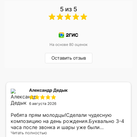
5 из 5
На основе 80 оценок
Оставить отзыв
Александр Дедык
6 августа 2026
Ребята прям молодцы!Сделали чудесную
композицию на день рождения.Буквально 3-4
часа после звонка и шары уже были
доставлены мне по адресу.Качество
Читать полностью