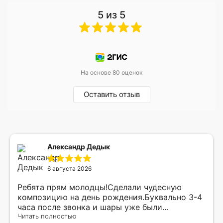
5 из 5
На основе 80 оценок
Оставить отзыв
Александр Дедык
6 августа 2026
Ребята прям молодцы!Сделали чудесную
композицию на день рождения.Буквально 3-4
часа после звонка и шары уже были
доставлены мне по адресу.Качество
Читать полностью