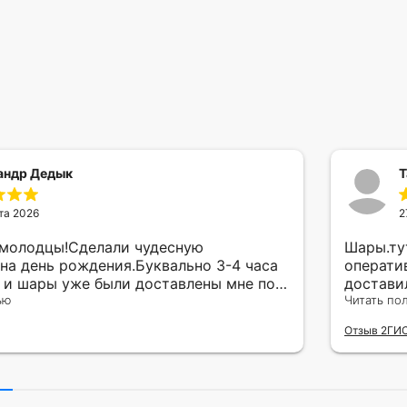
андр Дедык
Т
та 2026
2
 молодцы!Сделали чудесную
Шары.ту
на день рождения.Буквально 3-4 часа
операти
а и шары уже были доставлены мне по
достави
тво исполнения и упаковки на 5.Жена
ью
сюрприз
Читать по
ада.
внутрен
Отзыв 2ГИ
другу в
простое
Рекомен
милейшу