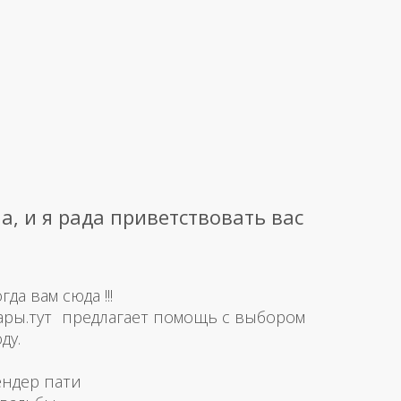
а, и я рада приветствовать вас
а вам сюда !!!
ары.тут предлагает помощь с выбором
ду.
ендер пати