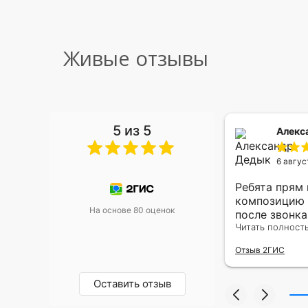
Живые отзывы
5 из 5
 Малышева
Алекс
6 авгус
риками уже два раза, отличная
Ребята прям
, оперативность, всё супер.
композицию 
На основе 80 оценок
после звонк
адресу.Качес
Читать полност
была очень р
Отзыв 2ГИС
Оставить отзыв