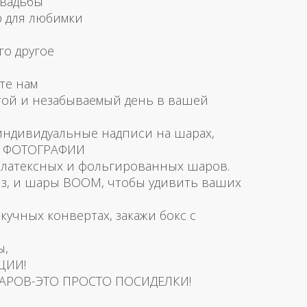
свадьбы
р для любимки
го другое
те нам
той и незабываемый день в вашей
 индивидуальные надписи на шарах,
и ФОТОГРАФИИ
латексных и фольгированных шаров.
з, и шары BOOM, чтобы удивить ваших
скучных конвертах, закажи бокс с
ы,
ЦИИ!
АРОВ-ЭТО ПРОСТО ПОСИДЕЛКИ!