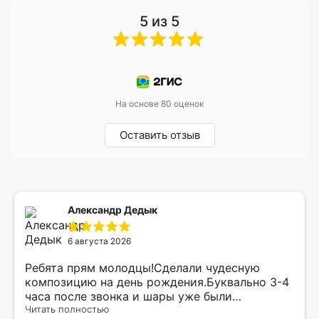
5 из 5
На основе 80 оценок
Оставить отзыв
Александр Дедык
6 августа 2026
Ребята прям молодцы!Сделали чудесную
композицию на день рождения.Буквально 3-4
часа после звонка и шары уже были
доставлены мне по адресу.Качество
Читать полностью