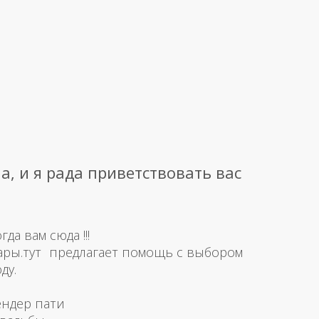
а, и я рада приветствовать вас
а вам сюда !!!
ары.тут предлагает помощь с выбором
ду.
ендер пати