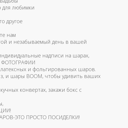
свадьбы
р для любимки
го другое
те нам
той и незабываемый день в вашей
 индивидуальные надписи на шарах,
и ФОТОГРАФИИ
латексных и фольгированных шаров.
з, и шары BOOM, чтобы удивить ваших
скучных конвертах, закажи бокс с
ы,
ЦИИ!
АРОВ-ЭТО ПРОСТО ПОСИДЕЛКИ!