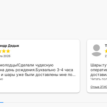
андр Дедык
Т
та 2026
2
 молодцы!Сделали чудесную
Шары.ту
на день рождения.Буквально 3-4 часа
операти
а и шары уже были доставлены мне по
достави
тво исполнения и упаковки на 5.Жена
ью
сюрприз
Читать по
ада.
внутрен
Отзыв 2ГИ
другу в
простое
Рекомен
милейшу