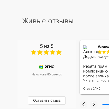
Живые отзывы
5 из 5
 Малышева
Алекс
6 авгус
риками уже два раза, отличная
Ребята прям
, оперативность, всё супер.
композицию 
На основе 80 оценок
после звонк
адресу.Качес
Читать полност
была очень р
Отзыв 2ГИС
Оставить отзыв