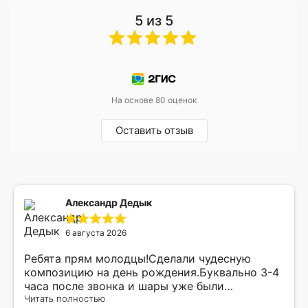
5 из 5
На основе 80 оценок
Оставить отзыв
Александр Дедык
6 августа 2026
Ребята прям молодцы!Сделали чудесную
композицию на день рождения.Буквально 3-4
часа после звонка и шары уже были
доставлены мне по адресу.Качество
Читать полностью