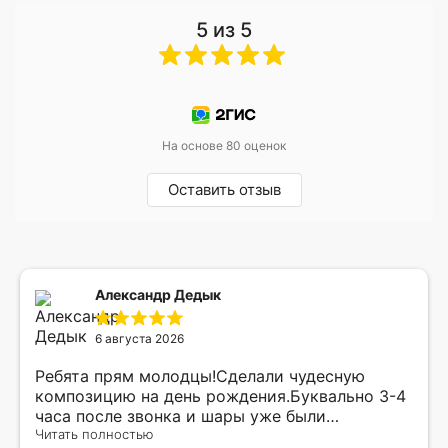
5 из 5
На основе 80 оценок
Оставить отзыв
Александр Дедык
6 августа 2026
Ребята прям молодцы!Сделали чудесную
композицию на день рождения.Буквально 3-4
часа после звонка и шары уже были
доставлены мне по адресу.Качество
Читать полностью