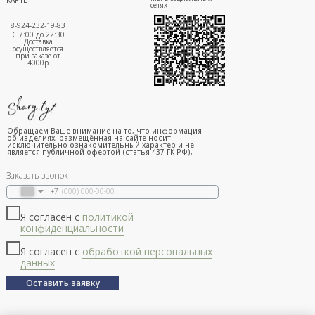
сетях
8-924-232-19-83
С 7:00 до 22:30
Доставка
осуществляется
при заказе от
4000р
Обращаем Ваше внимание на то, что информация
об изделиях, размещённая на сайте носит
исключительно ознакомительный характер и не
является публичной офертой (статья 437 ГК РФ),
Заказать звонок
+7
Я согласен с
политикой
конфиденциальности
Я согласен с
обработкой персональных
данных
Оставить заявку