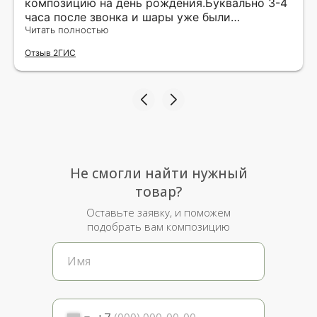
композицию на день рождения.Буквально 3-4
часа после звонка и шары уже были
доставлены мне по адресу.Качество
Читать полностью
исполнения и упаковки на 5.Жена была очень
Отзыв 2ГИС
рада.
Не смогли найти нужный
товар?
Оставьте заявку, и поможем
подобрать вам композицию