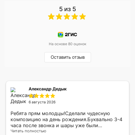
5 из 5
На основе 80 оценок
Оставить отзыв
Александр Дедык
6 августа 2026
Ребята прям молодцы!Сделали чудесную
композицию на день рождения.Буквально 3-4
часа после звонка и шары уже были
доставлены мне по адресу.Качество
Читать полностью