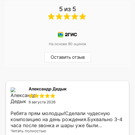
5 из 5
На основе 80 оценок
Оставить отзыв
Александр Дедык
6 августа 2026
Ребята прям молодцы!Сделали чудесную
композицию на день рождения.Буквально 3-4
часа после звонка и шары уже были
доставлены мне по адресу.Качество
Читать полностью