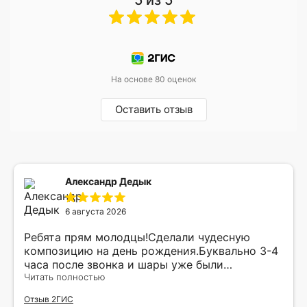
На основе 80 оценок
Оставить отзыв
Александр Дедык
6 августа 2026
Ребята прям молодцы!Сделали чудесную
композицию на день рождения.Буквально 3-4
часа после звонка и шары уже были
доставлены мне по адресу.Качество
Читать полностью
исполнения и упаковки на 5.Жена была очень
Отзыв 2ГИС
рада.