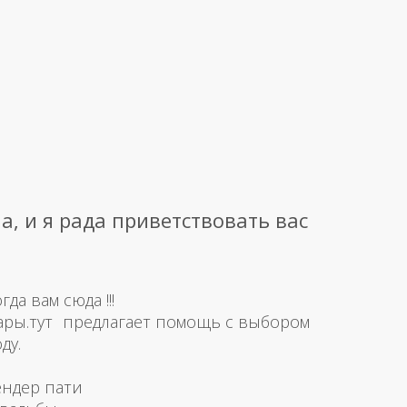
а, и я рада приветствовать вас
а вам сюда !!!
ары.тут предлагает помощь с выбором
ду.
ендер пати