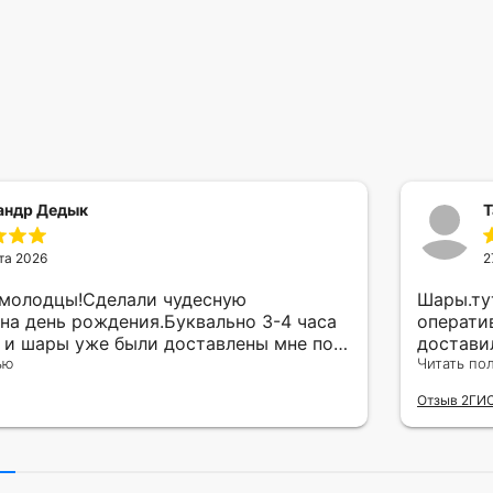
андр Дедык
Т
та 2026
2
 молодцы!Сделали чудесную
Шары.ту
на день рождения.Буквально 3-4 часа
операти
а и шары уже были доставлены мне по
достави
тво исполнения и упаковки на 5.Жена
ью
сюрприз
Читать по
ада.
внутрен
Отзыв 2ГИ
другу в
простое
Рекомен
милейшу