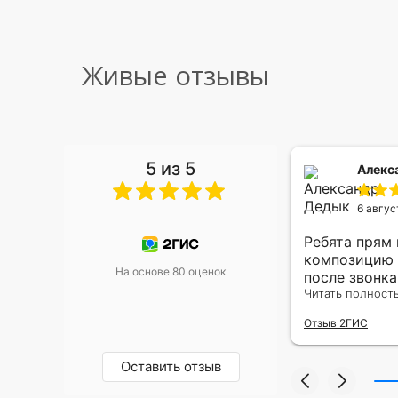
Живые отзывы
5 из 5
 Малышева
Алекс
6 авгус
риками уже два раза, отличная
Ребята прям
, оперативность, всё супер.
композицию 
На основе 80 оценок
после звонк
адресу.Качес
Читать полност
была очень р
Отзыв 2ГИС
Оставить отзыв