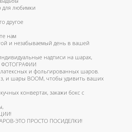
свадьбы
р для любимки
го другое
те нам
той и незабываемый день в вашей
 индивидуальные надписи на шарах,
и ФОТОГРАФИИ
латексных и фольгированных шаров.
з, и шары BOOM, чтобы удивить ваших
скучных конвертах, закажи бокс с
ы,
ЦИИ!
АРОВ-ЭТО ПРОСТО ПОСИДЕЛКИ!