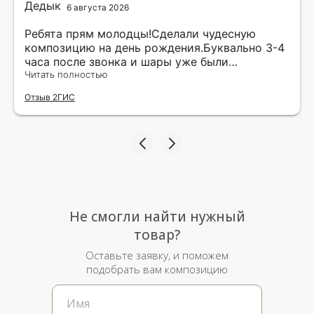
6 августа 2026
Ребята прям молодцы!Сделали чудесную
композицию на день рождения.Буквально 3-4
часа после звонка и шары уже были
доставлены мне по адресу.Качество
Читать полностью
исполнения и упаковки на 5.Жена была очень
Отзыв 2ГИС
рада.
Не смогли найти нужный
товар?
Оставьте заявку, и поможем
подобрать вам композицию