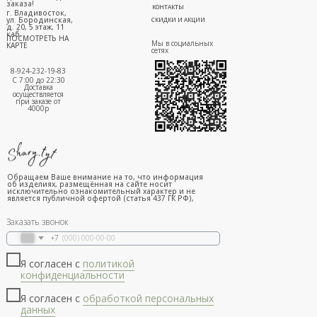
заказа!
КОНТАКТЫ
г. Владивосток,
ул. Бородинская,
СКИДКИ И АКЦИИ
д. 20, 5 этаж, 11
каб.
ПОСМОТРЕТЬ НА
Мы в социальных
КАРТЕ
сетях
8-924-232-19-83
С 7:00 до 22:30
Доставка
осуществляется
при заказе от
4000р
Обращаем Ваше внимание на то, что информация
об изделиях, размещённая на сайте носит
исключительно ознакомительный характер и не
является публичной офертой (статья 437 ГК РФ),
Заказать звонок
+7
Я согласен с
политикой
конфиденциальности
Я согласен с
обработкой персональных
данных