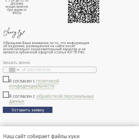
С 7:00 до 22:30
Доставка
осуществляется
при заказе от
4000р
Обращаем Ваше внимание на то, что информация
об изделиях, размещённая на сайте носит
исключительно ознакомительный характер и не
является публичной офертой (статья 437 ГК РФ),
Заказать звонок
+7
Я согласен с
политикой
конфиденциальности
Я согласен с
обработкой персональных
данных
Оставить заявку
Наш сайт собирает файлы куки