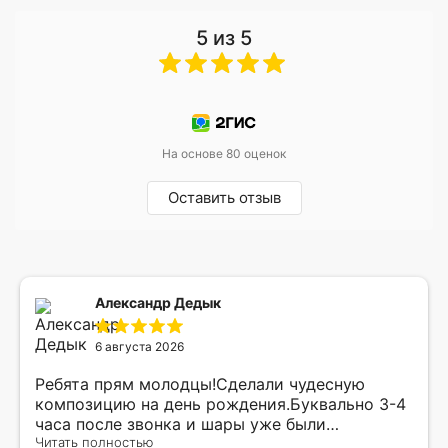
5 из 5
На основе 80 оценок
Оставить отзыв
Александр Дедык
6 августа 2026
Ребята прям молодцы!Сделали чудесную
композицию на день рождения.Буквально 3-4
часа после звонка и шары уже были
доставлены мне по адресу.Качество
Читать полностью