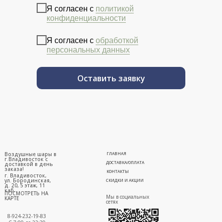
Я согласен с
политикой
конфиденциальности
Я согласен с
обработкой
персональных данных
Оставить заявку
Воздушные шары в
ГЛАВНАЯ
г.Владивосток с
ДОСТАВКА/ОПЛАТА
доставкой в день
заказа!
КОНТАКТЫ
г. Владивосток,
ул. Бородинская,
СКИДКИ И АКЦИИ
д. 20, 5 этаж, 11
каб.
ПОСМОТРЕТЬ НА
Мы в социальных
КАРТЕ
сетях
8-924-232-19-83